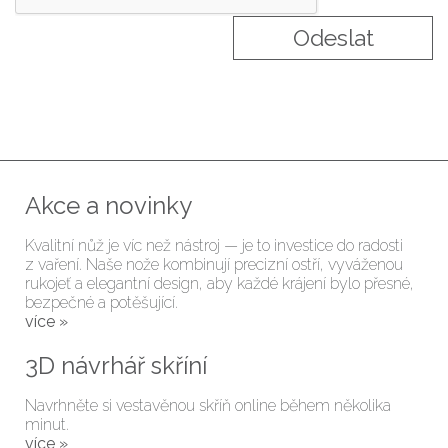
Akce a novinky
Kvalitní nůž je víc než nástroj — je to investice do radosti
z vaření. Naše nože kombinují precizní ostří, vyváženou
rukojeť a elegantní design, aby každé krájení bylo přesné,
bezpečné a potěšující.
více »
3D návrhář skříní
Navrhněte si vestavěnou skříň online během několika
minut.
více »