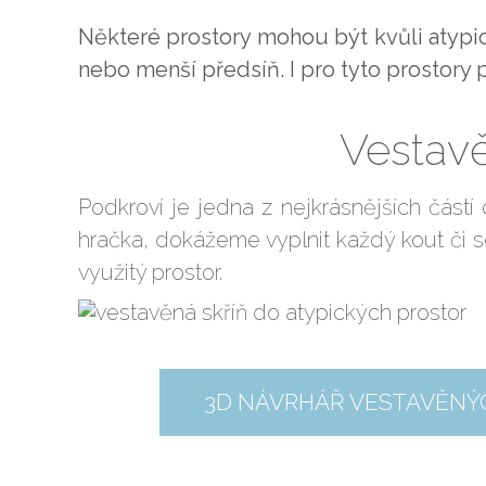
Některé prostory mohou být kvůli atyp
nebo menší předsíň. I pro tyto prostory
Vestavě
Podkroví je jedna z nejkrásnějších částí
hračka, dokážeme vyplnit každý kout či se
využitý prostor.
3D NÁVRHÁŘ VESTAVĚNÝC