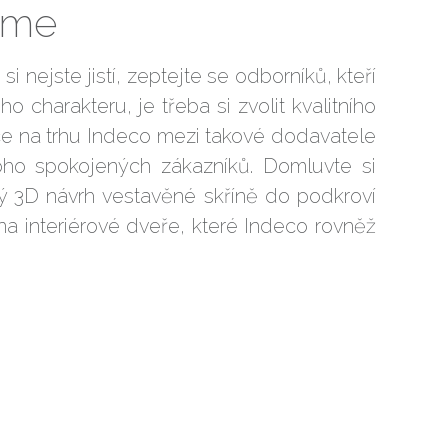
eme
i nejste jistí, zeptejte se odborníků, kteří
charakteru, je třeba si zvolit kvalitního
lice na trhu Indeco mezi takové dodavatele
ho spokojených zákazníků. Domluvte si
ý 3D návrh
vestavěné skříně
do podkroví
a interiérové dveře, které Indeco rovněž