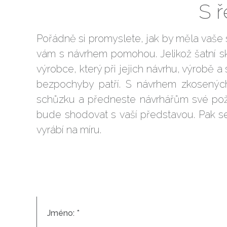
S 
Pořádně si promyslete, jak by měla vaše skř
vám s návrhem pomohou. Jelikož šatní skř
výrobce, který při jejich návrhu, výrobě 
bezpochyby patří. S návrhem zkosenýc
schůzku a předneste návrhářům své poža
bude shodovat s vaší představou. Pak se
vyrábí na míru.