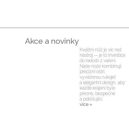
Akce a novinky
Kvalitní nůž je víc než
nástroj — je to investice
do radosti z vaření.
Naše nože kombinují
precizní ostří,
vyváženou rukojeť
a elegantní design, aby
každé krájení bylo
přesné, bezpečné
a potěšující.
více »