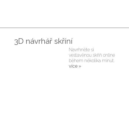
3D návrhář skříní
Navrhněte si
vestavěnou skříň online
během několika minut.
více »