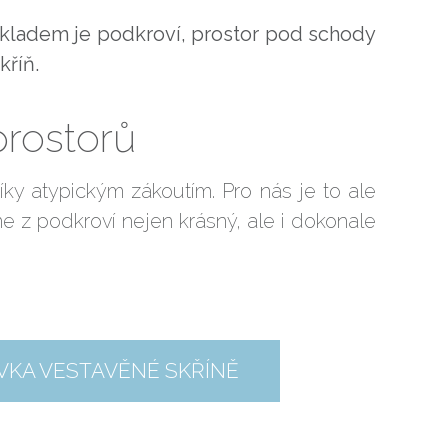
kladem je podkroví, prostor
pod schody
kříň.
prostorů
íky atypickým zákoutím. Pro nás je to ale
me z podkroví nejen krásný, ale i dokonale
VKA VESTAVĚNÉ SKŘÍNĚ