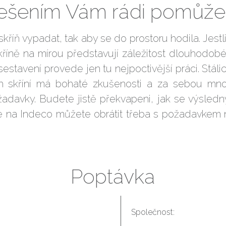
řešením Vám rádi pomůž
íň vypadat, tak aby se do prostoru hodila. Jestli s
íně na mírou představují záležitost dlouhodobého 
a sestavení provede jen tu nejpoctivější práci. Stá
h skříní má bohaté zkušenosti a za sebou mno
davky. Budete jistě překvapeni, jak se výsledn
 na Indeco můžete obrátit třeba s požadavkem n
Poptávka