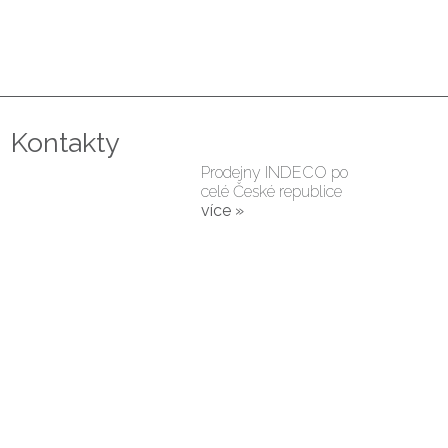
Kontakty
Prodejny INDECO po
celé České republice
více »