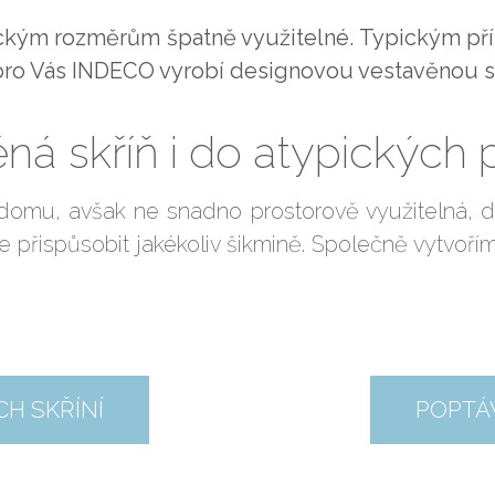
ickým rozměrům špatně využitelné. Typickým pří
 pro Vás INDECO vyrobí designovou vestavěnou s
ná skříň i do atypických 
 domu, avšak ne snadno prostorově využitelná, d
 přispůsobit jakékoliv šikmině. Společně vytvoří
H SKŘÍNÍ
POPTÁ