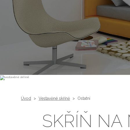
Úvod
>
Vestavěné skříně
>
Ostatní
SKŘÍŇ NA