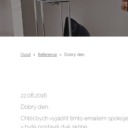
Úvod
>
Reference
>
Dobrý den,
22.08.2016
Dobrý den,
Chtěl bych vyjádřit tímto emailem spokoje
v bytě postavili dvě skříně.