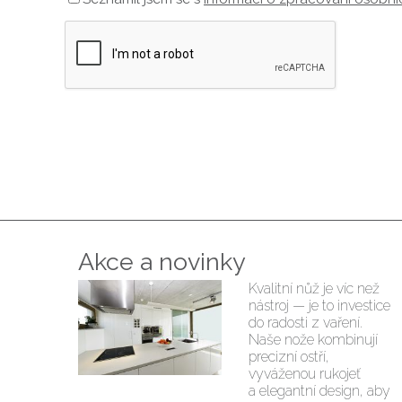
Akce a novinky
Kvalitní nůž je víc než
nástroj — je to investice
do radosti z vaření.
Naše nože kombinují
precizní ostří,
vyváženou rukojeť
a elegantní design, aby