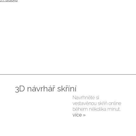
3D návrhář skříní
Navrhněte si
vestavěnou skříň online
během několika minut.
více »