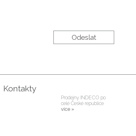
Kontakty
Prodejny INDECO po
celé České republice
více »