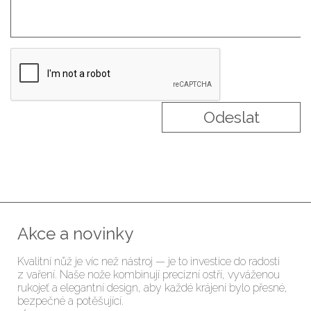
Akce a novinky
Kvalitní nůž je víc než nástroj — je to investice do radosti
z vaření. Naše nože kombinují precizní ostří, vyváženou
rukojeť a elegantní design, aby každé krájení bylo přesné,
bezpečné a potěšující.