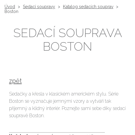
Úvod
>
Sedací soupravy
>
Katalog sedacích souprav
>
Boston
SEDACÍ SOUPRAVA
BOSTON
zpět
Sedačky a křesla v klasickém americkém stylu. Série
Boston se vyznačuje jemnými vzory a vytváří tak
příjemný a klidný interiér. Poznejte sami sebe díky sedací
soupravě Boston.