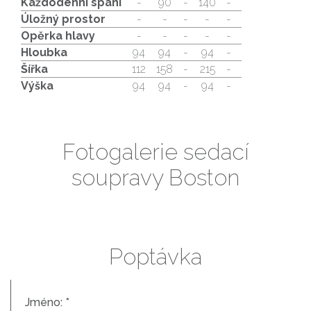
Každodenní spaní
-
90
-
140
-
Úložný prostor
-
-
-
-
-
Opěrka hlavy
-
-
-
-
-
Hloubka
94
94
-
94
-
Šířka
112
158
-
215
-
Výška
94
94
-
94
-
Fotogalerie sedací
soupravy Boston
Poptávka