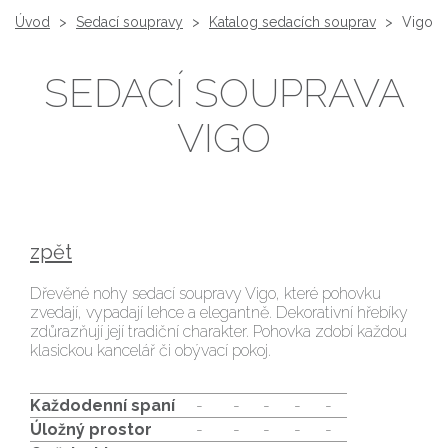
Úvod
>
Sedací soupravy
>
Katalog sedacích souprav
>
Vigo
SEDACÍ SOUPRAVA
VIGO
zpět
Dřevěné nohy sedací soupravy Vigo, které pohovku
zvedají, vypadají lehce a elegantně. Dekorativní hřebíky
zdůrazňují její tradiční charakter. Pohovka zdobí každou
klasickou kancelář či obývací pokoj.
Každodenní spaní
-
-
-
-
-
Úložný prostor
-
-
-
-
-