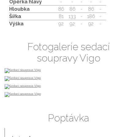
Opěrka hlavy
-
-
-
-
-
Hloubka
86
86
-
86
-
Šířka
81
133
-
186
-
Výška
92
92
-
92
-
Fotogalerie sedací
soupravy Vigo
Poptávka