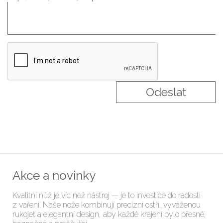
Akce a novinky
Kvalitní nůž je víc než nástroj — je to investice do radosti
z vaření. Naše nože kombinují precizní ostří, vyváženou
rukojeť a elegantní design, aby každé krájení bylo přesné,